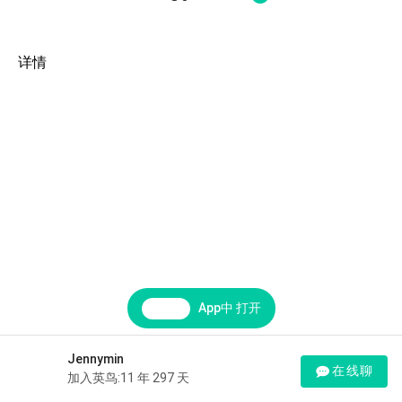
详情
App中 打开
Jennymin
在线聊
加入英鸟:11 年 297 天