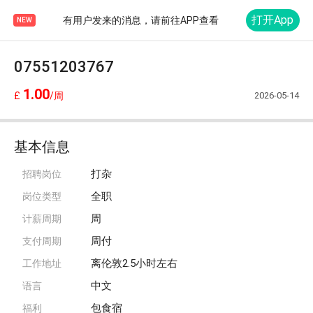
打开App
有用户发来的消息，请前往APP查看
NEW
07551203767
1.00
2026-05-14
£
/周
基本信息
打杂
招聘岗位
全职
岗位类型
周
计薪周期
周付
支付周期
离伦敦2.5小时左右
工作地址
中文
语言
包食宿
福利